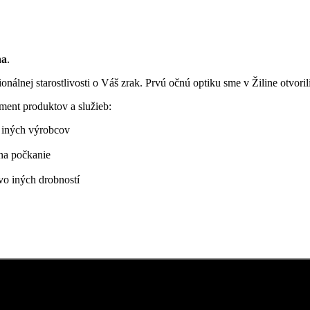
na
.
onálnej starostlivosti o Váš zrak. Prvú očnú optiku sme v Žiline otvor
ent produktov a služieb:
d iných výrobcov
 na počkanie
vo iných drobností