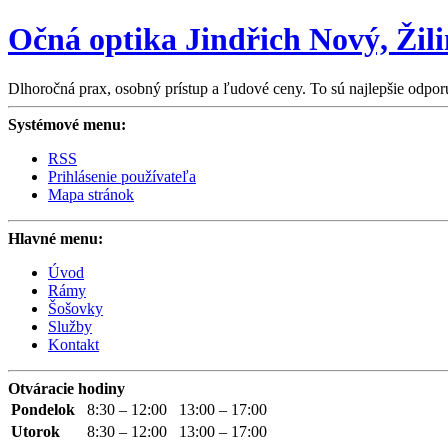
Očná optika Jindřich Nový, Žil
Dlhoročná prax, osobný prístup a ľudové ceny. To sú najlepšie odpor
Systémové menu:
RSS
Prihlásenie používateľa
Mapa stránok
Hlavné menu:
Úvod
Rámy
Šošovky
Služby
Kontakt
Otváracie hodiny
Pondelok
8:30 – 12:00
13:00 – 17:00
Utorok
8:30 – 12:00
13:00 – 17:00