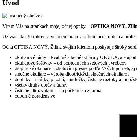
Úvod
Vítam Vás na stránkach mojej očnej optiky –
OPTIKA NOVÝ, Žili
Už viac ako 30 rokov sa venujem práci v odbore očná optika a profesi
Očná OPTIKA NOVÝ, Žilina svojim klientom poskytuje široký sortim
okuliarové rámy – kvalitné a lacné od firmy OKULA, ale aj o
okuliarové šošovky – od popredných svetových výrobcov
dioptrické okuliare – zhotovím presne podľa Vašich potrieb, aj
slnečné okuliare – výroba dioptrických slnečných okuliarov
doplnky – šnúrky, puzdrá, handričky, čistiace roztoky a množst
všetky druhy opráv a úprav
čistenie ultrazvukom – na počkanie a zdarma
odborné poradenstvo