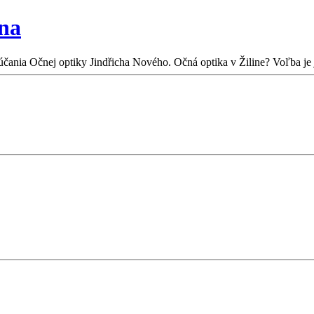
ina
účania Očnej optiky Jindřicha Nového. Očná optika v Žiline? Voľba je j